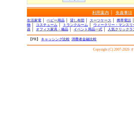
利用案内
│
免責事項
生活家電
│
ベビー用品
│
貸し布団
│
スーツケース
│
携帯電話
物
│
コスチューム
│
トランクルーム
│
ウィークリー・マンスリ
器
│
オフィス家具・備品
│
イベント用品一式
│
人気クリックラ
【PR】
キャッシング比較
消費者金融比較
Copyright (C) 2007-20