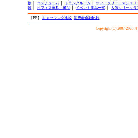
物
│
コスチューム
│
トランクルーム
│
ウィークリー・マンスリ
器
│
オフィス家具・備品
│
イベント用品一式
│
人気クリックラ
【PR】
キャッシング比較
消費者金融比較
Copyright (C) 2007-20