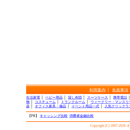
利用案内
│
免責事項
生活家電
│
ベビー用品
│
貸し布団
│
スーツケース
│
携帯電話
物
│
コスチューム
│
トランクルーム
│
ウィークリー・マンスリ
器
│
オフィス家具・備品
│
イベント用品一式
│
人気クリックラ
【PR】
キャッシング比較
消費者金融比較
Copyright (C) 2007-20