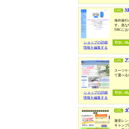
N
海外旅行
す。急な
NRCに
ショップの詳細
情報を編集する
ア
スーツケ
て選べる
ショップの詳細
情報を編集する
ダ
激安レン
キャンプ