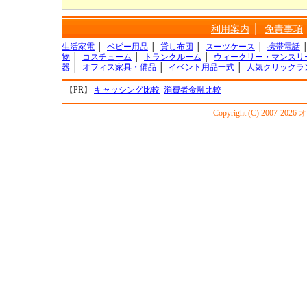
利用案内
│
免責事項
生活家電
│
ベビー用品
│
貸し布団
│
スーツケース
│
携帯電話
物
│
コスチューム
│
トランクルーム
│
ウィークリー・マンスリ
器
│
オフィス家具・備品
│
イベント用品一式
│
人気クリックラ
【PR】
キャッシング比較
消費者金融比較
Copyright (C) 2007-20