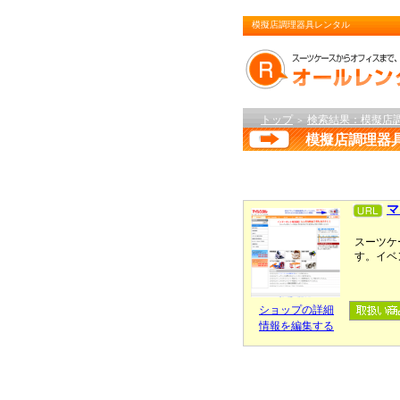
模擬店調理器具レンタル
トップ
検索結果：模擬店
＞
模擬店調理器
マ
スーツケ
す。イベ
ショップの詳細
情報を編集する