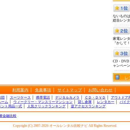
ないものは
総合レン
家電レン
『かして
CD・DV
ャンペー
レ
利用案内
│
免責事項
│
サイトマップ
│
お問い合わせ
│
布団
│
スーツケース
│
携帯電話
│
デジタルカメラ
│
ＣＤ・ＤＶＤ
│
アウトドア
ルーム
│
ウィークリー・マンスリーマンション
│
貸し倉庫
│
レンタカー
│
バイク
ベント用品一式
│
人気クリックランキング
│
逆アクセスランキング
者金融比較
Copyright (C) 2007-2026 オールレンタル比較ナビ All Rights Reserved.