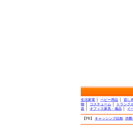
生活家電
│
ベビー用品
│
貸し
物
│
コスチューム
│
トランク
器
│
オフィス家具・備品
│
イ
【PR】
キャッシング比較
消費