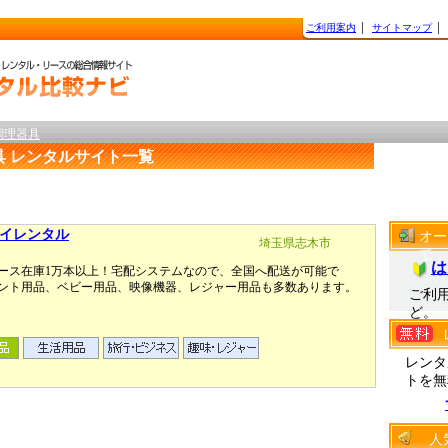
ご利用案内
│
サイトマップ
│
調理器具
具 レンタルサイト一覧
イレンタル
オー
埼玉県志木市
て
は
ース在庫1万本以上！宅配システムなので、全国へ配送が可能で
ント用品、ベビー用品、映像機器、レジャー用品も多数あります。
ご利
ど。
レンタ
トを無
人