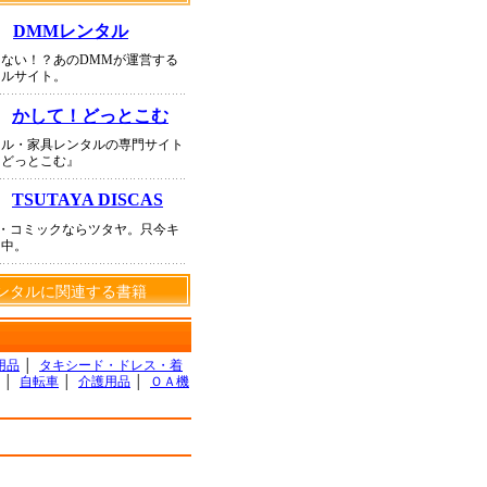
DMMレンタル
ない！？あのDMMが運営する
タルサイト。
かして！どっとこむ
タル・家具レンタルの専門サイト
！どっとこむ』
TSUTAYA DISCAS
D・コミックならツタヤ。只今キ
ン中。
ンタルに関連する書籍
用品
│
タキシード・ドレス・着
│
自転車
│
介護用品
│
ＯＡ機