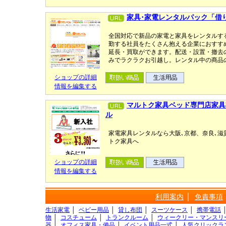
家具･家電レンタルパック「借
全国対応で新品の家電と家具をレンタルす
勤する社員をたくさん抱える企業におすすめ
延長・買取ができます。配送・設置・撤去
みでラクラクお引越し。レンタル中の商品
ショップの詳細
情報を編集する
マルトク家具ベッド専門店家具
ル
家電家具レンタルなら大阪､京都、奈良､
トク家具へ
ショップの詳細
情報を編集する
利用案内
│
免責事項
生活家電
│
ベビー用品
│
貸し布団
│
スーツケース
│
携帯電話
物
│
コスチューム
│
トランクルーム
│
ウィークリー・マンスリ
器
│
オフィス家具・備品
│
イベント用品一式
│
人気クリックラ