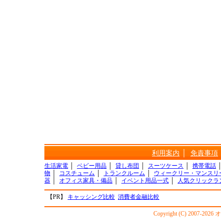
利用案内
│
免責事項
生活家電
│
ベビー用品
│
貸し布団
│
スーツケース
│
携帯電話
物
│
コスチューム
│
トランクルーム
│
ウィークリー・マンスリ
器
│
オフィス家具・備品
│
イベント用品一式
│
人気クリックラ
【PR】
キャッシング比較
消費者金融比較
Copyright (C) 2007-20