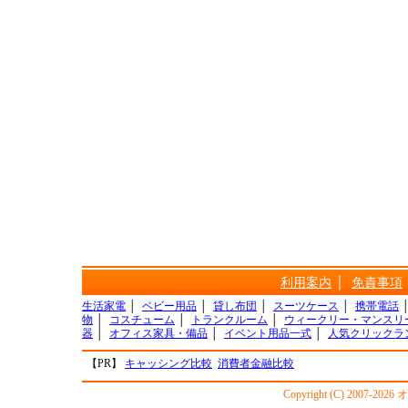
利用案内
│
免責事項
生活家電
│
ベビー用品
│
貸し布団
│
スーツケース
│
携帯電話
物
│
コスチューム
│
トランクルーム
│
ウィークリー・マンスリ
器
│
オフィス家具・備品
│
イベント用品一式
│
人気クリックラ
【PR】
キャッシング比較
消費者金融比較
Copyright (C) 2007-20