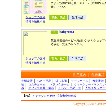
による洗浄に加え高圧スチーム洗浄機で減
使い下さい。
ショップの詳細
情報を編集する
babyrenta
業界最安値のベビー用品レンタルショップ
る安心・安全のレンタル。
ショップの詳細
情報を編集する
利用案内
│
免責事項
生活家電
│
ベビー用品
│
貸し布団
│
スーツケース
│
携帯電話
物
│
コスチューム
│
トランクルーム
│
ウィークリー・マンスリ
器
│
オフィス家具・備品
│
イベント用品一式
│
人気クリックラ
【PR】
キャッシング比較
消費者金融比較
Copyright (C) 2007-20