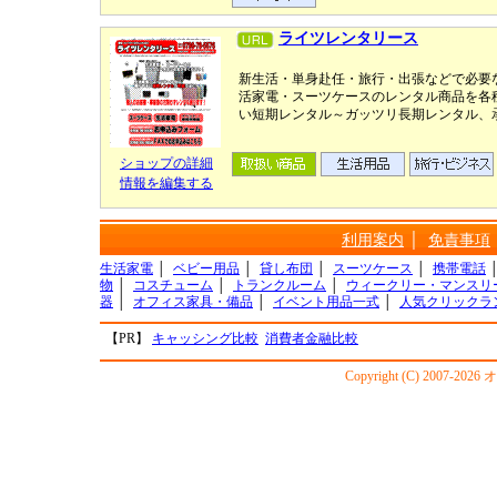
ライツレンタリース
新生活・単身赴任・旅行・出張などで必要
活家電・スーツケースのレンタル商品を各
い短期レンタル～ガッツリ長期レンタル、
ショップの詳細
情報を編集する
利用案内
│
免責事項
生活家電
│
ベビー用品
│
貸し布団
│
スーツケース
│
携帯電話
物
│
コスチューム
│
トランクルーム
│
ウィークリー・マンスリ
器
│
オフィス家具・備品
│
イベント用品一式
│
人気クリックラ
【PR】
キャッシング比較
消費者金融比較
Copyright (C) 2007-20