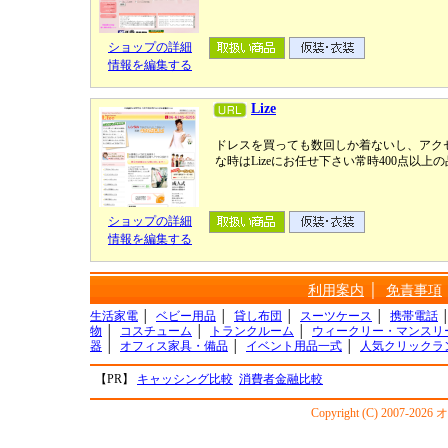
ショップの詳細
情報を編集する
Lize
ドレスを買っても数回しか着ないし、アク
な時はLizeにお任せ下さい常時400点以
ショップの詳細
情報を編集する
利用案内
│
免責事項
生活家電
│
ベビー用品
│
貸し布団
│
スーツケース
│
携帯電話
物
│
コスチューム
│
トランクルーム
│
ウィークリー・マンスリ
器
│
オフィス家具・備品
│
イベント用品一式
│
人気クリックラ
【PR】
キャッシング比較
消費者金融比較
Copyright (C) 2007-20