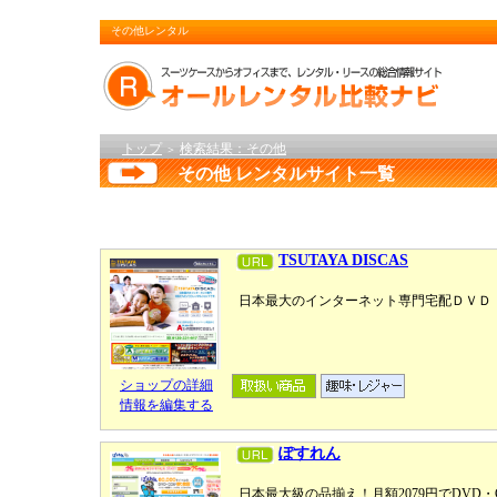
その他レンタル
トップ
検索結果：その他
＞
その他 レンタルサイト一覧
TSUTAYA DISCAS
日本最大のインターネット専門宅配ＤＶＤ
ショップの詳細
情報を編集する
ぽすれん
日本最大級の品揃え！月額2079円でDVD