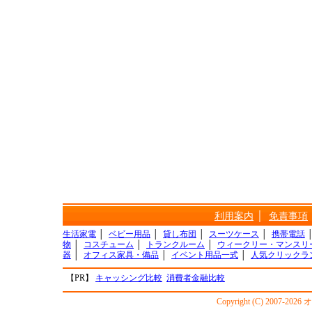
利用案内
│
免責事項
生活家電
│
ベビー用品
│
貸し布団
│
スーツケース
│
携帯電話
物
│
コスチューム
│
トランクルーム
│
ウィークリー・マンスリ
器
│
オフィス家具・備品
│
イベント用品一式
│
人気クリックラ
【PR】
キャッシング比較
消費者金融比較
Copyright (C) 2007-20