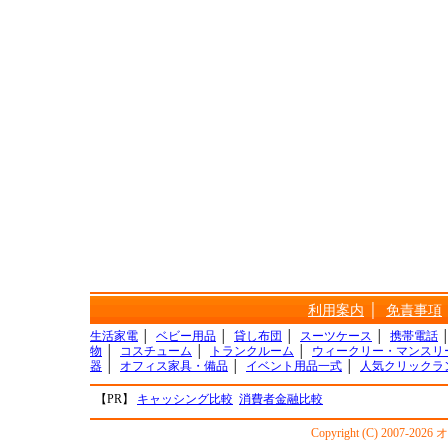
利用案内
│
免責事項
生活家電
│
ベビー用品
│
貸し布団
│
スーツケース
│
携帯電話
物
│
コスチューム
│
トランクルーム
│
ウィークリー・マンスリ
器
│
オフィス家具・備品
│
イベント用品一式
│
人気クリックラ
【PR】
キャッシング比較
消費者金融比較
Copyright (C) 2007-20