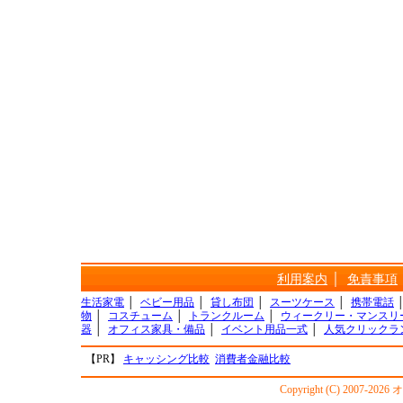
利用案内
│
免責事項
生活家電
│
ベビー用品
│
貸し布団
│
スーツケース
│
携帯電話
物
│
コスチューム
│
トランクルーム
│
ウィークリー・マンスリ
器
│
オフィス家具・備品
│
イベント用品一式
│
人気クリックラ
【PR】
キャッシング比較
消費者金融比較
Copyright (C) 2007-20