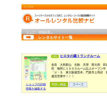
レンタル
トップ
検索結果：
＞
レンタルサイト一覧
ヒロタの蔵トランクルーム
奈良 大和郡山 生駒 天理 西大和 田
田 御所に１５００ルーム以上オープン中
「Ｕ・Ｓ 東大阪蔵荒本」門真市上馬伏 
盛況営業中！！！
ショップの詳細
情報を編集する