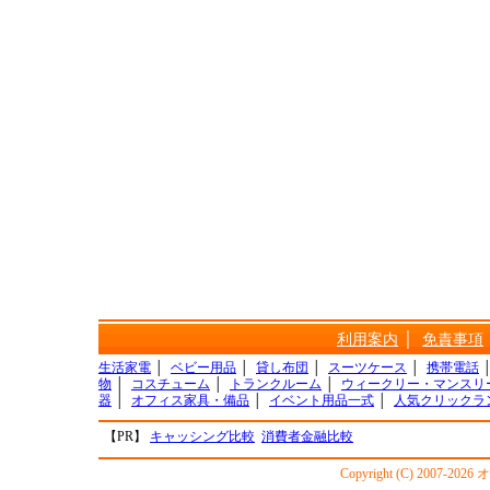
利用案内
│
免責事項
生活家電
│
ベビー用品
│
貸し布団
│
スーツケース
│
携帯電話
物
│
コスチューム
│
トランクルーム
│
ウィークリー・マンスリ
器
│
オフィス家具・備品
│
イベント用品一式
│
人気クリックラ
【PR】
キャッシング比較
消費者金融比較
Copyright (C) 2007-20