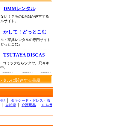
DMMレンタル
ない！？あのDMMが運営する
タルサイト。
かして！どっとこむ
タル・家具レンタルの専門サイト
！どっとこむ』
TSUTAYA DISCAS
D・コミックならツタヤ。只今キ
ン中。
ンタルに関連する書籍
用品
│
タキシード・ドレス・着
│
自転車
│
介護用品
│
ＯＡ機