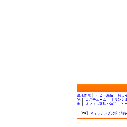
生活家電
│
ベビー用品
│
貸し
物
│
コスチューム
│
トランク
器
│
オフィス家具・備品
│
イ
【PR】
キャッシング比較
消費