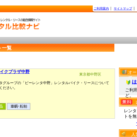
ご利用案内
│
サイトマップ
│
ト一覧
イクプラザ中野
オー
東京都中野区
て
は
タグループの「ビーレンタ中野」レンタルバイク・リースについて
ください。
ご利
ど。
レンタ
トを無
人