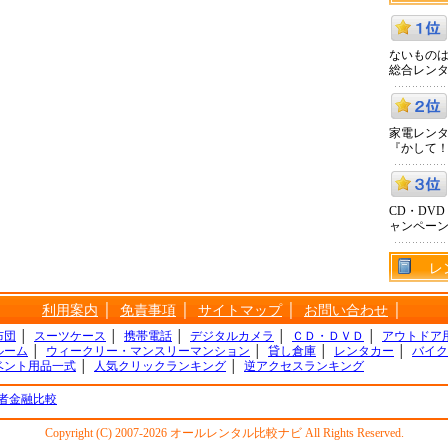
ないものは
総合レン
家電レン
『かして
CD・DV
ャンペー
レ
利用案内
│
免責事項
│
サイトマップ
│
お問い合わせ
│
布団
│
スーツケース
│
携帯電話
│
デジタルカメラ
│
ＣＤ・ＤＶＤ
│
アウトドア
ルーム
│
ウィークリー・マンスリーマンション
│
貸し倉庫
│
レンタカー
│
バイク
ベント用品一式
│
人気クリックランキング
│
逆アクセスランキング
者金融比較
Copyright (C) 2007-2026 オールレンタル比較ナビ All Rights Reserved.