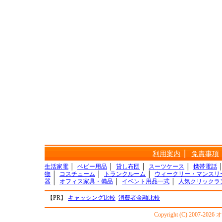
利用案内
│
免責事項
生活家電
│
ベビー用品
│
貸し布団
│
スーツケース
│
携帯電話
物
│
コスチューム
│
トランクルーム
│
ウィークリー・マンスリ
器
│
オフィス家具・備品
│
イベント用品一式
│
人気クリックラ
【PR】
キャッシング比較
消費者金融比較
Copyright (C) 2007-20