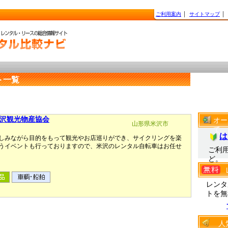
ご利用案内
│
サイトマップ
│
ト一覧
沢観光物産協会
オー
山形県米沢市
て
は
しみながら目的をもって観光やお店巡りができ、サイクリングを楽
うイベントも行っておりますので、米沢のレンタル自転車はお任せ
ご利
ど。
レンタ
トを無
人