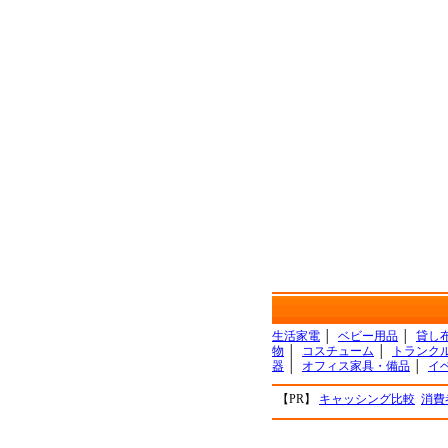
生活家電
│
ベビー用品
│
貸し
物
│
コスチューム
│
トランク
器
│
オフィス家具・備品
│
イ
【PR】
キャッシング比較
消費