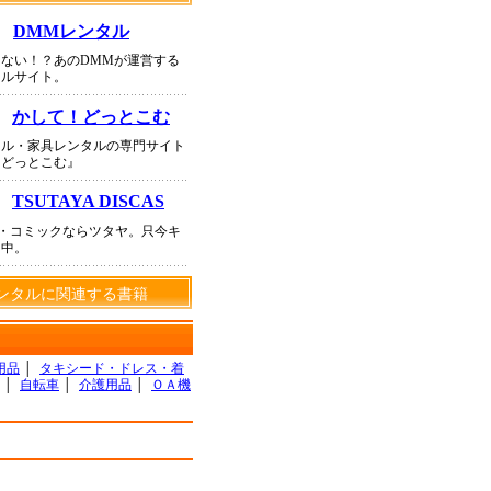
DMMレンタル
ない！？あのDMMが運営する
タルサイト。
かして！どっとこむ
タル・家具レンタルの専門サイト
！どっとこむ』
TSUTAYA DISCAS
D・コミックならツタヤ。只今キ
ン中。
ンタルに関連する書籍
用品
│
タキシード・ドレス・着
│
自転車
│
介護用品
│
ＯＡ機