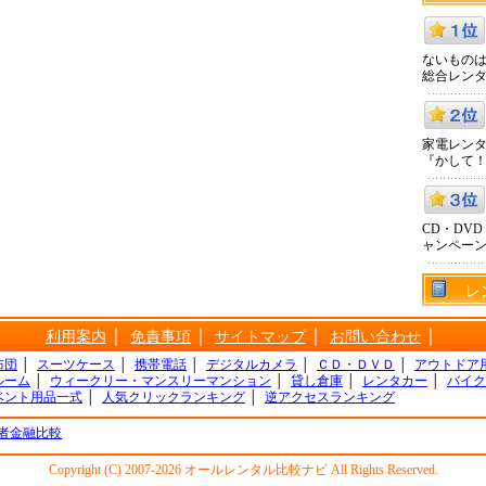
ないものは
総合レン
家電レン
『かして
CD・DV
ャンペー
レ
利用案内
│
免責事項
│
サイトマップ
│
お問い合わせ
│
布団
│
スーツケース
│
携帯電話
│
デジタルカメラ
│
ＣＤ・ＤＶＤ
│
アウトドア
ルーム
│
ウィークリー・マンスリーマンション
│
貸し倉庫
│
レンタカー
│
バイク
ベント用品一式
│
人気クリックランキング
│
逆アクセスランキング
者金融比較
Copyright (C) 2007-2026 オールレンタル比較ナビ All Rights Reserved.