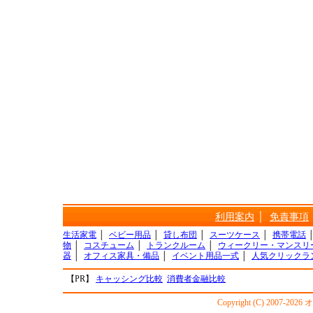
利用案内
│
免責事項
生活家電
│
ベビー用品
│
貸し布団
│
スーツケース
│
携帯電話
物
│
コスチューム
│
トランクルーム
│
ウィークリー・マンスリ
器
│
オフィス家具・備品
│
イベント用品一式
│
人気クリックラ
【PR】
キャッシング比較
消費者金融比較
Copyright (C) 2007-20